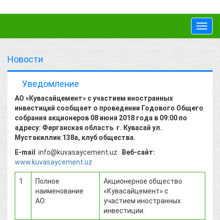
Toggl
navig
Новости
Уведомление
АО «Кувасайцемент» с участием иностранных
инвестиций сообщает о проведении Годового Общего
собрания акционеров 08 июня 2018 года в 09:00 по
адресу: Ферганская область г. Кувасай ул.
Мустакиллик 138а, клуб общества.
Е-
mail
: info@kuvasaycement.uz
Веб-сайт:
www.kuvasaycement.uz
1
Полное
Акционерное общество
наименование
«Кувасайцемент» с
АО:
участием иностранных
инвестиции.