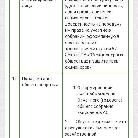
лица
удостоверяющий личность,
а для представителей
акционеров – также
доверенность на передачу
им права на участие в
собрании, оформленную в
соответствии с
требованиями статьи 67
Закона РУ «Об акционерных
обществах и защите прав
акционеров».
11
Повестка дня
общего собрания:
О формировании
счетной комиссии
Отчетного (годового)
общего собрания
акционеров АО.
2. Об утверждении отчета
о результатах финансово-
хозяйственной