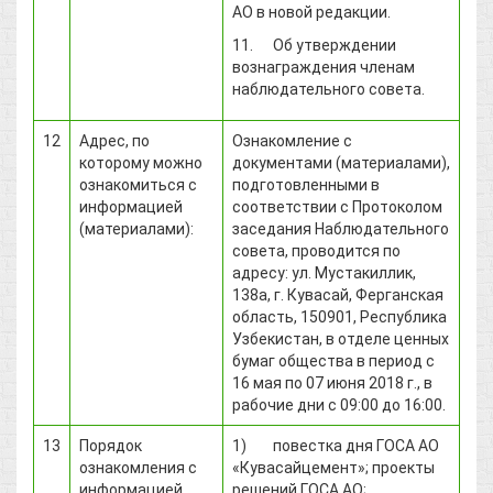
АО в новой редакции.
11. Об утверждении
вознаграждения членам
наблюдательного совета.
12
Адрес, по
Ознакомление с
которому можно
документами (материалами),
ознакомиться с
подготовленными в
информацией
соответствии с Протоколом
(материалами):
заседания Наблюдательного
совета, проводится по
адресу: ул. Мустакиллик,
138а, г. Кувасай, Ферганская
область, 150901, Республика
Узбекистан, в отделе ценных
бумаг общества в период с
16 мая по 07 июня 2018 г., в
рабочие дни с 09:00 до 16:00.
13
Порядок
1) повестка дня ГОСА АО
ознакомления с
«Кувасайцемент»; проекты
информацией
решений ГОСА АО;