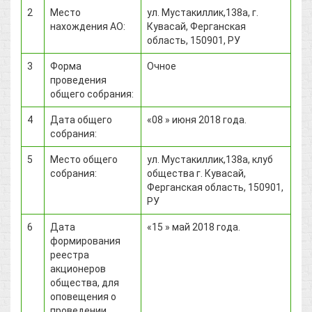
2
Место
ул. Мустакиллик,138а, г.
нахождения АО:
Кувасай, Ферганская
область, 150901, РУ
3
Форма
Очное
проведения
общего собрания:
4
Дата общего
«08 » июня 2018 года.
собрания:
5
Место общего
ул. Мустакиллик,138а, клуб
собрания:
общества г. Кувасай,
Ферганская область, 150901,
РУ
6
Дата
«15 » май 2018 года.
формирования
реестра
акционеров
общества, для
оповещения о
проведении